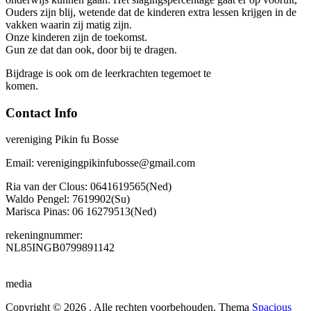
Ouders zijn blij, wetende dat de kinderen extra lessen krijgen in de
vakken waarin zij matig zijn.
Onze kinderen zijn de toekomst.
Gun ze dat dan ook, door bij te dragen.
Bijdrage is ook om de leerkrachten tegemoet te
komen.
Contact Info
vereniging Pikin fu Bosse
Email: verenigingpikinfubosse@gmail.com
Ria van der Clous: 0641619565(Ned)
Waldo Pengel: 7619902(Su)
Marisca Pinas: 06 16279513(Ned)
rekeningnummer:
NL85INGB0799891142
media
Copyright © 2026
. Alle rechten voorbehouden. Thema
Spacious