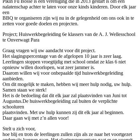
Pikin Fu Bossè is een vereniging die in 2013 gestart is om een
nalatenschap achter te laten voor onze kinds kinderen. Door elk jaar
een
BBQ te organiseren zijn wij nu in de gelegenheid om ons ook in te
zetten voor goede doelen en projecten.
Project; Huiswerkbegeleiding 6e klassers van de A. J. Wellesschool
te Onverwagt Para
Graag vragen wij uw aandacht voor dit project.
Het slagingspercentage van de afgelopen 10 jaar is zeer laag.
Leerlingen stoppen vroegtijdig met school omdat ze klas 6 niet
opnieuw willen doorlopen, wat zeer jammer is.
Daarom willen wij voor onbepaalde tijd huiswerkbegeleiding
aanbieden.
Om dit mogelijk te maken, hebben wij meer hulp nodig, uw hulp.
Samen staan we sterk!
Het is de bedoeling dat dit elk jaar zal plaatsvinden van Juni tot
Augustus.De huiswerkbegeleiding zal buiten de verplichte
schooluren
plaatsvinden. Met uw hulp kunnen zij dit elk jaar al beginnen.
Daar gaan wij met z’n allen voor!
Stelt u zich voor,
hoe blij en trots de leerlingen zullen zijn als ze naar het voortgezet
onderwijs kunnen gaan. Het slagingspercentage gaat er op vooruit,