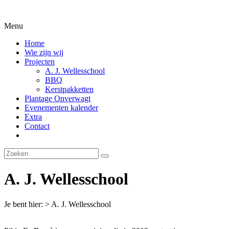
Ga
naar
Menu
inhoud
Home
Wie zijn wij
Projecten
A. J. Wellesschool
BBQ
Kerstpakketten
Plantage Onverwagt
Evenementen kalender
Extra
Contact
A. J. Wellesschool
Je bent hier:
>
A. J. Wellesschool